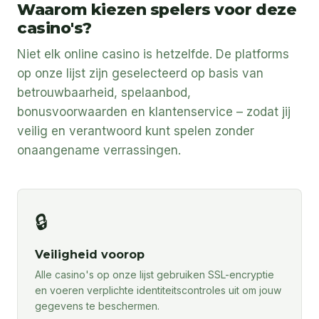
Waarom kiezen spelers voor deze
casino's?
Niet elk online casino is hetzelfde. De platforms
op onze lijst zijn geselecteerd op basis van
betrouwbaarheid, spelaanbod,
bonusvoorwaarden en klantenservice – zodat jij
veilig en verantwoord kunt spelen zonder
onaangename verrassingen.
🔒
Veiligheid voorop
Alle casino's op onze lijst gebruiken SSL-encryptie
en voeren verplichte identiteitscontroles uit om jouw
gegevens te beschermen.