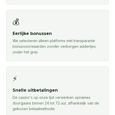
💰
Eerlijke bonussen
We selecteren alleen platforms met transparante
bonusvoorwaarden zonder verborgen addertjes
onder het gras.
⚡
Snelle uitbetalingen
De casino's op onze lijst verwerken opnames
doorgaans binnen 24 tot 72 uur, afhankelijk van de
gekozen betaalmethode.