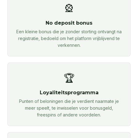
🎡
No deposit bonus
Een kleine bonus die je zonder storting ontvangt na
registratie, bedoeld om het platform vrijblijvend te
verkennen.
🏆
Loyaliteitsprogramma
Punten of beloningen die je verdient naarmate je
meer speelt, te inwisselen voor bonusgeld,
freespins of andere voordelen.