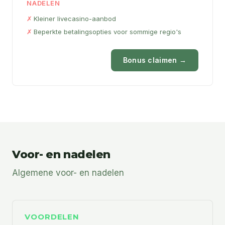
NADELEN
Kleiner livecasino-aanbod
Beperkte betalingsopties voor sommige regio's
Bonus claimen →
Voor- en nadelen
Algemene voor- en nadelen
VOORDELEN