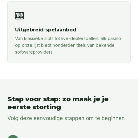
🎰
Uitgebreid spelaanbod
Van klassieke slots tot live-dealerspellen: elk casino
op onze lijst biedt honderden titels van bekende
softwareproviders.
Stap voor stap: zo maak je je
eerste storting
Volg deze eenvoudige stappen om te beginnen