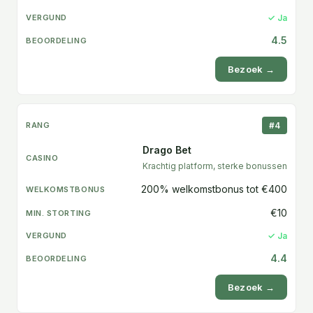
✓ Ja
4.5
Bezoek →
#4
Drago Bet
Krachtig platform, sterke bonussen
200% welkomstbonus tot €400
€10
✓ Ja
4.4
Bezoek →