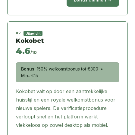
#2
Uitgelicht
Kokobet
4.6
/10
Bonus:
150% welkomstbonus tot €300 •
Min.: €15
Kokobet valt op door een aantrekkelijke
huisstijl en een royale welkomstbonus voor
nieuwe spelers. De verificatieprocedure
verloopt snel en het platform werkt
vlekkeloos op zowel desktop als mobiel.