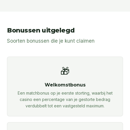
Bonussen uitgelegd
Soorten bonussen die je kunt claimen
🎁
Welkomstbonus
Een matchbonus op je eerste storting, waarbij het
casino een percentage van je gestorte bedrag
verdubbelt tot een vastgesteld maximum.