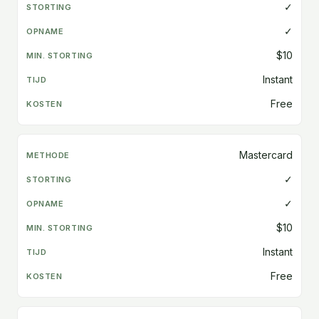
✓
✓
$10
Instant
Free
Mastercard
✓
✓
$10
Instant
Free