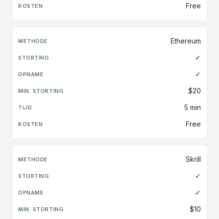
Free
Ethereum
✓
✓
$20
5 min
Free
Skrill
✓
✓
$10