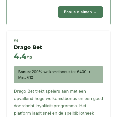
Bonus claimen →
#4
Drago Bet
4.4
/10
Bonus:
200% welkomstbonus tot €400 •
Min.: €10
Drago Bet trekt spelers aan met een
opvallend hoge welkomstbonus en een goed
doordacht loyaliteitsprogramma. Het
platform laadt snel en de spelbibliotheek