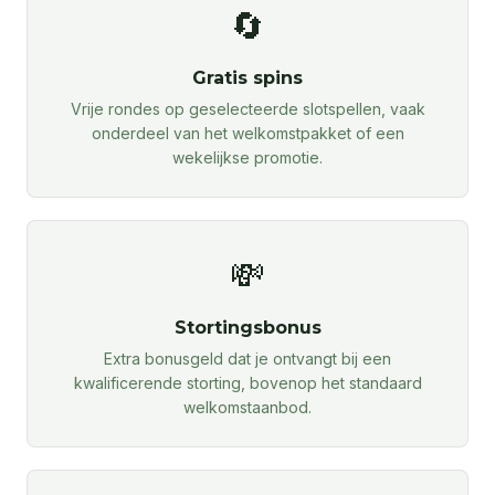
🔄
Gratis spins
Vrije rondes op geselecteerde slotspellen, vaak
onderdeel van het welkomstpakket of een
wekelijkse promotie.
💸
Stortingsbonus
Extra bonusgeld dat je ontvangt bij een
kwalificerende storting, bovenop het standaard
welkomstaanbod.